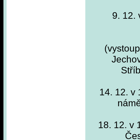
9. 12.
(vystoupí
Jechov
Stří
14. 12. v
námě
18. 12. v
Čes