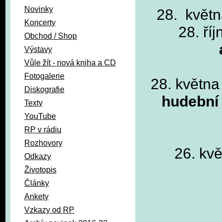
Novinky
28. květn
Koncerty
28. ří
Obchod / Shop
Výstavy
Vůle žít - nová kniha a CD
Fotogalerie
28. května
Diskografie
hudební
Texty
YouTube
RP v rádiu
Rozhovory
26. kv
Odkazy
Životopis
Články
Ankety
Vzkazy od RP