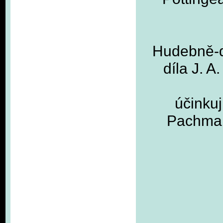
Hudebně-d
díla J. A
účinkuj
Pachman,