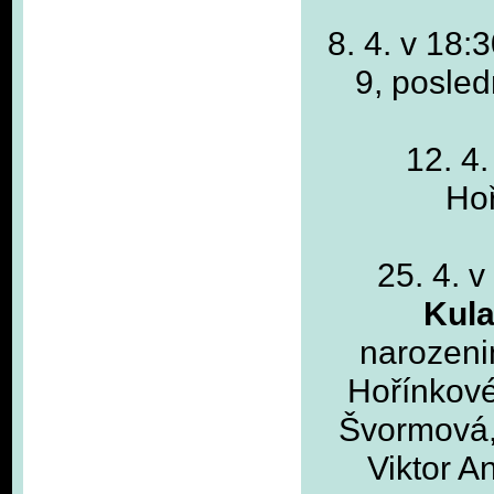
8. 4. v 18:
9, posled
12. 4.
Hoř
25. 4. v
Kula
narozeni
Hořínkové,
Švormová, 
Viktor A