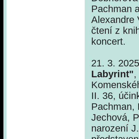
Pachman a 
Alexandre 
čtení z kni
koncert.
21. 3. 202
Labyrint"
,
Komenskéh
II. 36, úči
Pachman, Fi
Jechová, P
narození J