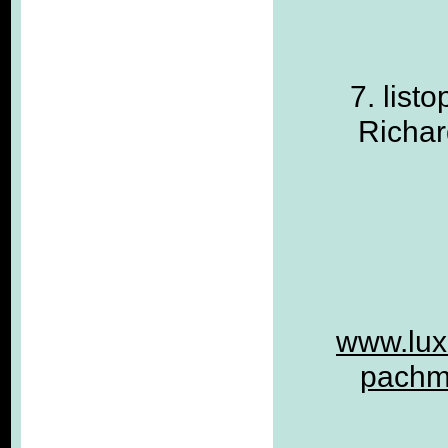
7. list
Richar
www.luxu
pachma