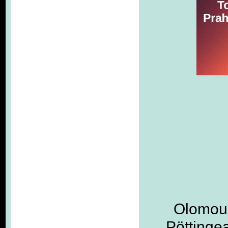
Olomouc
Pöttingea