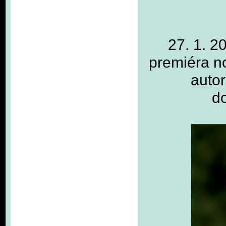
27. 1. 2
premiéra n
autor
d