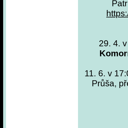
Patr
https
29. 4. 
Komorn
11. 6. v 1
Průša, p