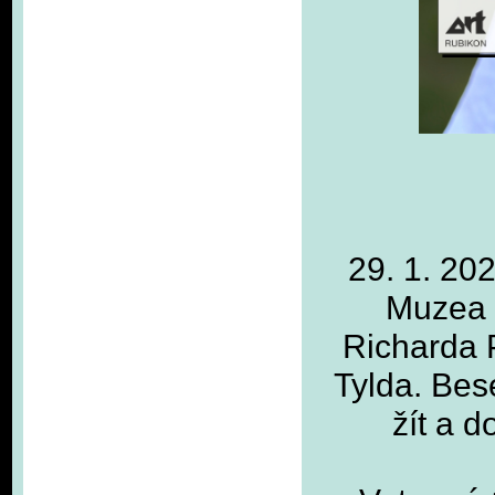
29. 1. 20
Muzea 
Richarda 
Tylda. Bes
žít a 